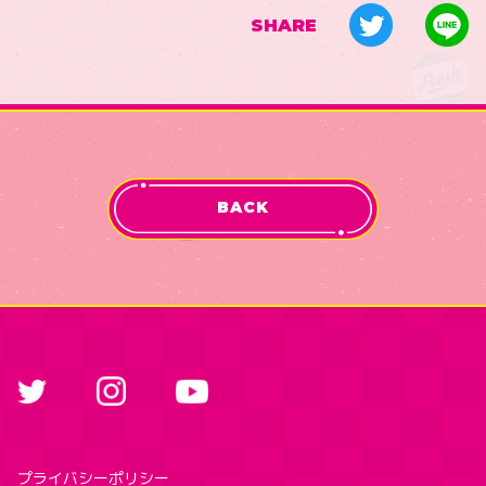
SHARE
BACK
プライバシーポリシー