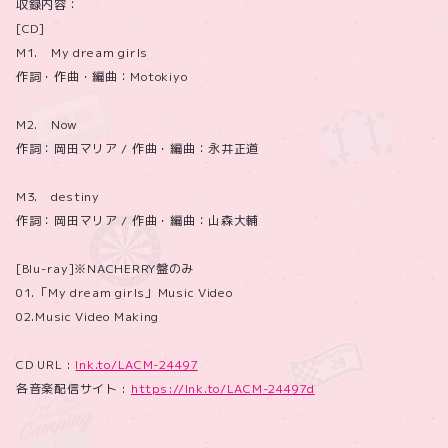
収録内容：
[CD]
M1. My dream girls
作詞・作曲・編曲：Motokiyo
M2. Now
作詞：岡田マリア / 作曲・編曲：永井正道
M3. destiny
作詞：岡田マリア / 作曲・編曲：山森大輔
[Blu-ray]※NACHERRY盤のみ
01.「My dream girls」Music Video
02.Music Video Making
CD URL :
lnk.to/LACM-24497
各音楽配信サイト :
https://lnk.to/LACM-24497d