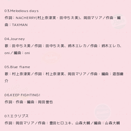
03.Melodious days
作詞：NACHERRY(村上奈津実・田中ちえ美)、岡田マリア／作曲・編
曲：TAXMAN
04.Journey
歌：田中ちえ美／作詞：田中ちえ美、鈴木エレカ／作曲：鈴木エレカ、
oni／編曲：oni
05.Blue flame
歌：村上奈津実／作詞：村上奈津実、岡田マリア／作曲・編曲：遊部優
介
06.KEEP FIGHTING!
作詞・作曲・編曲：岡田誉也
07.エクリプス
作詞：岡田マリア／作曲：豊田ヒロユキ、山森大輔／編曲：山森大輔