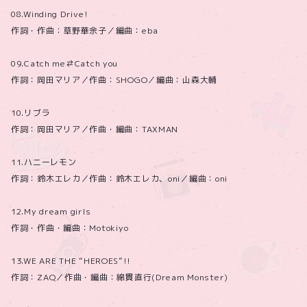
08.Winding Drive!
作詞・作曲：草野華余子／編曲：eba
09.Catch me⇄Catch you
作詞：岡田マリア／作曲：SHOGO／編曲：山森大輔
10.リブラ
作詞：岡田マリア／作曲・編曲：TAXMAN
11.ハニーレモン
作詞：鈴木エレカ／作曲：鈴木エレカ、oni／編曲：oni
12.My dream girls
作詞・作曲・編曲：Motokiyo
13.WE ARE THE “HEROES”!!
作詞：ZAQ／作曲・編曲：綿貫直行(Dream Monster)