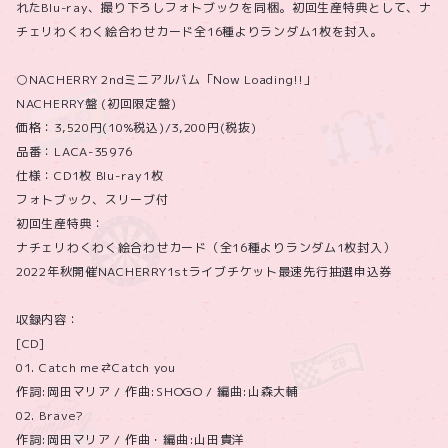
れたBlu-ray、撮り下ろしフォトブックを同梱。初回生産特典として、ナ
チェリわくわく絵合わせカード全16種よりランダム1枚を封入。
○NACHERRY 2ndミニアルバム「Now Loading!!」
NACHERRY盤 (初回限定盤)
価格：3,520円(10%税込)/3,200円(税抜)
品番：LACA-35976
仕様：CD1枚 Blu-ray1枚
フォトブック、スリーブ付
初回生産特典：
ナチェリわくわく絵合わせカード（全16種よりランダム1枚封入）
2022年秋開催NACHERRY1stライブチケット最速先行抽選申込券
収録内容：
[CD]
01. Catch me⇄Catch you
作詞:岡田マリア / 作曲:SHOGO / 編曲:山森大輔
02. Brave?
作詞:岡田マリア / 作曲・編曲:山田貴洋