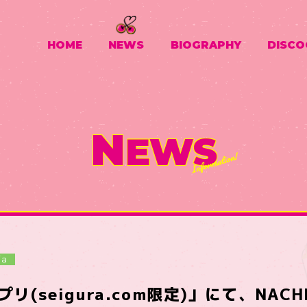
HOME
NEWS
BIOGRAPHY
DISCO
N
EWS
ia
(seigura.com限定)」にて、NACHE