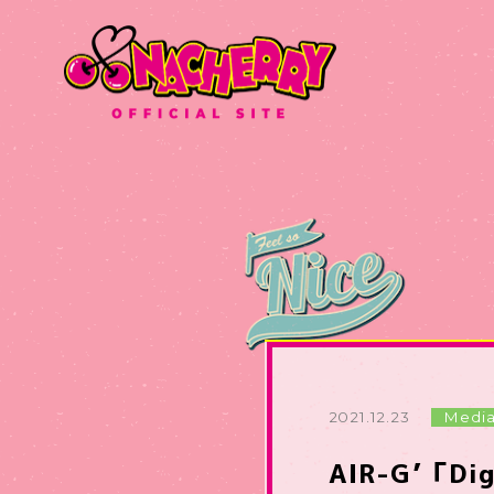
2021.12.23
Medi
AIR-G’「