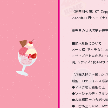
〈神奈川公演〉KT Zepp
2022年11月19日（土
※当日の状況次第で販
■購入制限について
お一人様1アイテムにつ
※サイズがある商品につ
例）Sサイズ3枚＋Mサ
【ご購入時のお願いと
新型コロナウイルス感
●マスクをご着用の上
●ソーシャルディスタン
●お客様同士の会話も
●三密防止のため、い