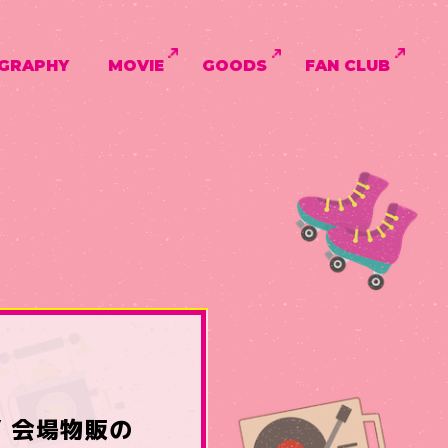
GRAPHY
MOVIE
GOODS
FAN CLUB
!!” 会場物販の