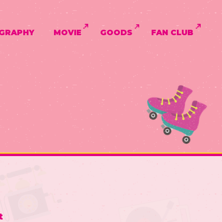
GRAPHY
MOVIE
GOODS
FAN CLUB
t