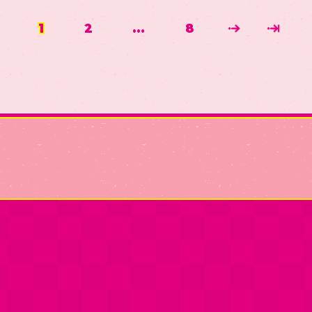
1
2
…
8