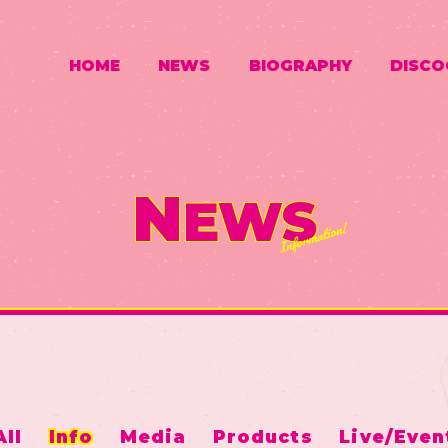
HOME
NEWS
BIOGRAPHY
DISCO
N
EWS
All
Info
Media
Products
Live/Even