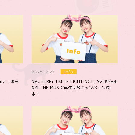
2025.12.27
Info
omy!」楽曲
NACHERRY「KEEP FIGHTING!」先行配信開
始&LINE MUSIC再生回数キャンペーン決
定！