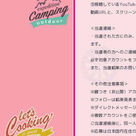
③視聴しているYouTu
動画URLと、スクリーン
＜当選連絡＞
・当選された方にのみ、NA
ます。
・当選者の方へのご連絡
必ず対象アカウントをフ
また、当選結果のお問
＜その他注意事項＞
※鍵つき（非公開）ア
※フォローは結果発表
※ダイレクトメッセー
※複数アカウントをご
ご当選連絡後に、同一
※応募は日本国内在住