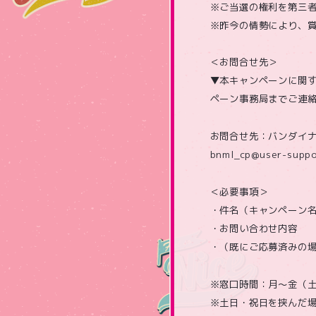
※ご当選の権利を第三
※昨今の情勢により、
＜お問合せ先＞
▼本キャンペーンに関
ペーン事務局までご連
お問合せ先：バンダイ
bnml_cp@user-suppo
＜必要事項＞
・件名（キャンペーン
・お問い合わせ内容
・（既にご応募済みの場合
※窓口時間：月～金（土日祝
※土日・祝日を挟んだ