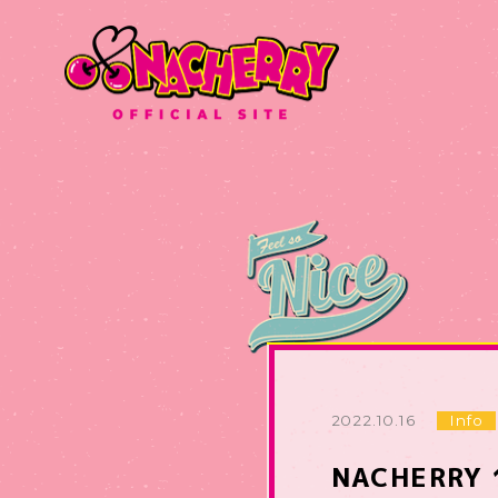
2022.10.16
Info
NACHERR