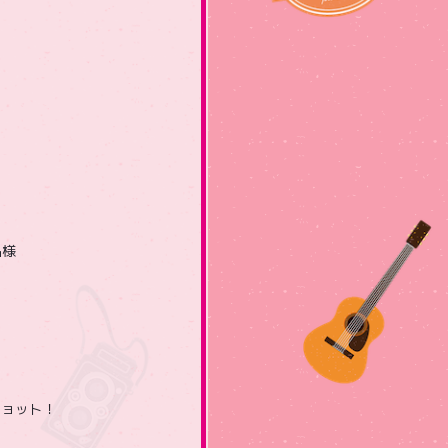
名様
ショット！