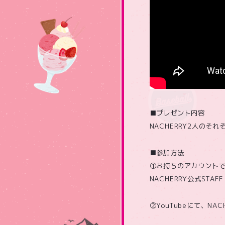
■プレゼント内容
NACHERRY2人の
■参加方法
①お持ちのアカウントで、
NACHERRY公式STAF
②YouTubeにて、N