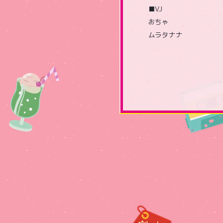
■VJ
おちゃ
ムラタナナ