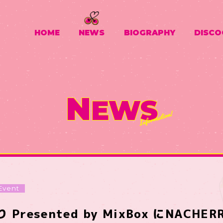
HOME
NEWS
BIOGRAPHY
DISCO
N
EWS
Event
り Presented by MixBox にNACH