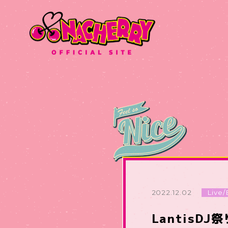
2022.12.02
Live/
LantisDJ祭