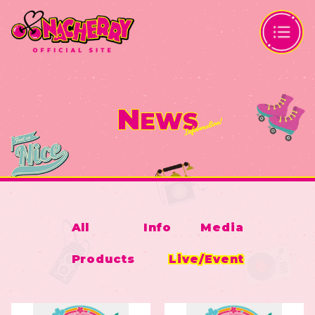
N
EWS
All
Info
Media
Products
Live/Event