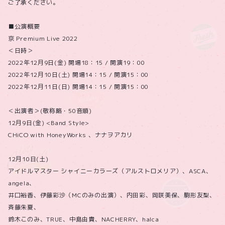
ご了承ください。
■公演概要
京 Premium Live 2022
＜日時＞
2022年12月9日(金) 開場18：15 / 開演19：00
2022年12月10日(土) 開場14：15 / 開演15：00
2022年12月11日(日) 開場14：15 / 開演15：00
＜出演者＞(敬称略・50音順)
12月9日(金) <Band Style>
CHiCO with HoneyWorks 、ナナヲアカリ
12月10日(土)
アイドルマスター シャイニーカラーズ（アルストロメリア）、ASCA、
angela、
井口裕香、伊藤彩沙（MCのみの出演）、内田彩、岡咲美保、駒形友梨、
斉藤朱夏、
鈴木このみ、TRUE、中島由貴、NACHERRY、halca