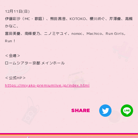
12月11日(日)
伊藤彩沙（MC・歌唱）、熊田茜音、KOTOKO、櫻川めぐ、芹澤優、高槻
かなこ、
富田美憂、南條愛乃、ニノミヤユイ、nonoc、Machico、Run Girls,
Run！
＜会場＞
ロームシアター京都 メインホール
＜公式HP＞
https://miyako-premiumlive.jp/index.html
SHARE