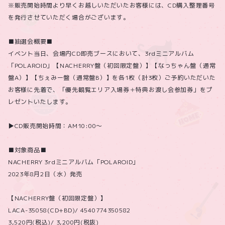
※販売開始時間より早くお越しいただいたお客様には、CD購入整理番号
を発行させていただく場合がございます。
■抽選会概要■
イベント当日、会場内CD即売ブースにおいて、3rdミニアルバム
「POLAROID」【NACHERRY盤（初回限定盤）】【なっちゃん盤（通常
盤A）】【ちぇみー盤（通常盤B）】を各1枚（計3枚）ご予約いただいた
お客様に先着で、「優先観覧エリア入場券＋特典お渡し会参加券」をプ
レゼントいたします。
▶CD販売開始時間：AM10:00～
■対象商品■
NACHERRY 3rdミニアルバム「POLAROID」
2023年8月2日（水）発売
【NACHERRY盤（初回限定盤）】
LACA-35058(CD+BD)/ 4540774350582
3,520円(税込)/ 3,200円(税抜)