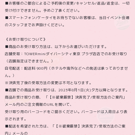
■お客様のご都合によるご予約後の変更/キャンセル/返品/返金は、一切
受け付けできません。予めご了承ください。
■スマートフォン/ケータイをお持ちでないお客様は、当日イベント会場
のスタッフまでお声掛けください。
《お受け取りについて》
■商品のお受け取り方法は、以下からお選びいただけます。
店舗受取：TOWERminiダイバーシティ東京 プラザ店店でのお受け取り
（店舗指定はできません。）
自宅配送：配送料 900円（ホテルや海外などへの発送は承っておりませ
ん。）
※決済完了後の受取方法の変更は不可となります。
■店舗での商品お受け取りは、2023年8月1日(火)夕方以降となります。
商品お受け取りの際、 「【※破棄厳禁】決済完了/受取方法のご案内」
メール内のご注文情報のURLを開いて、
受け取り用のバーコードをご提示ください。バーコードは入荷日より表
示されます。
■配送を希望された方は、「【※破棄厳禁】決済完了/受取方法のご案
内」メールの