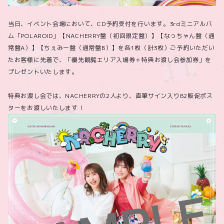
当日、イベント会場において、CD予約受付を行います。3rdミニアルバ
ム「POLAROID」【NACHERRY盤（初回限定盤）】【なっちゃん盤（通
常盤A）】【ちぇみー盤（通常盤B）】を各1枚（計3枚）ご予約いただい
たお客様に先着で、「優先観覧エリア入場券＋特典お渡し会参加券」を
プレゼントいたします。
特典お渡し会では、NACHERRYの2人より、直筆サイン入りB2販促ポス
ターをお渡しいたします！