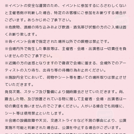
※イベントの安全な運営のため、イベントに参加するにふさわしくない
と主催者側が判断した場合、特定のお客様にご参加をお断りする場合が
ございます。あらかじめご了承下さい。
※危険物、酒類の持ち込みおよび飲酒・酒気帯び状態の方のご入場は固
くお断り致します。
※各イベント会場で指定された場所以外での喫煙は禁止です。
※会場内外で発生した事故等は、主催者・会場・出演者は一切責任を負
いませんのでご了承下さい。
※近隣の方の迷惑となりますので徹夜で会場に溜まる、会場外でのアー
ティストの入り待ち、出待ち等の待機行為お止めください。
※施設内全てにおいて、荷物やシート等を置いての場所取りは禁止させ
ていただきます。
発見次第、スタッフ及び警備により随時撤去させていただきます。尚、
撤去した物、及び放置されている物に関して主催者・会場・出演者は一
切の責任を負いませんのでご了承ください。人がいる場合でも同様に、
シート等は使用禁止といたします。
※会場の設備故障や天災、交通ストライキなど不測の事由により、公演
実施不可能と判断された場合は、公演を中止する場合がございます。