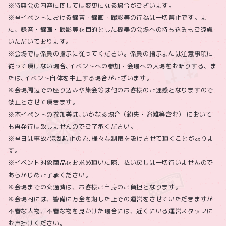
※特典会の内容に関しては変更になる場合がございます。
※当イベントにおける録音・録画・撮影等の行為は一切禁止です。ま
た、録音・録画・撮影等を目的とした機器の会場への持ち込みもご遠慮
いただいております。
※会場では係員の指示に従ってください。係員の指示または注意事項に
従って頂けない場合､イベントへの参加・会場への入場をお断りする、ま
たは､イベント自体を中止する場合がございます。
※会場周辺での座り込みや集会等は他のお客様のご迷惑となりますので
禁止とさせて頂きます。
※本イベントの参加券は､いかなる場合（紛失・盗難等含む） において
も再発行は致しませんのでご了承ください。
※当日は事故/混乱防止の為､様々な制限を設けさせて頂くことがありま
す。
※イベント対象商品をお求め頂いた際、払い戻しは一切行いませんので
あらかじめご了承ください。
※会場までの交通費は、お客様ご自身のご負担となります。
※会場内には、警備に万全を期した上での運営をさせていただきますが
不審な人物、不審な物を見かけた場合には、近くにいる運営スタッフに
お声掛けください。