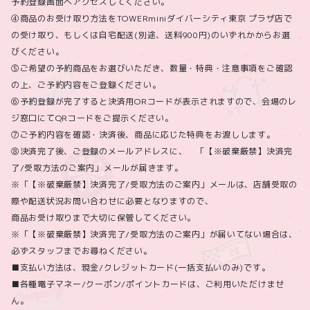
予約登録画面へアクセスしてください。
④商品のお受け取り方法をTOWERminiダイバーシティ東京 プラザ店で
の受け取り、もしくは自宅配送(別途、送料900円)のいずれかからお選
びください。
⑤ご希望の予約商品をお選びいただき、数量・特典・注意事項をご確認
の上、ご予約内容をご登録ください。
⑥予約登録が完了すると決済用ORコードが表示されますので、会場のレ
ジ窓口にてQRコードをご提示ください。
⑦ご予約内容を確認・決済後、商品に応じた特典をお渡しします。
⑧決済完了後、ご登録のメールアドレスに、 「【※破棄厳禁】決済完
了/受取方法のご案内」メールが届きます。
※「【※破棄厳禁】決済完了/受取方法のご案内」メールは、店舗受取の
際や配送状況お問い合わせに必要となりますので、
商品お受け取りまで大切に保管してください。
※「【※破棄厳禁】決済完了/受取方法のご案内」が届いてない場合は、
必ずスタッフまでお尋ねください。
■支払い方法は、現金/クレジットカード(一括支払いのみ)です。
■各種電子マネー/クーポン/ポイントカードは、ご利用いただけませ
ん。