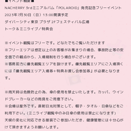
■イベント概要■
NACHERRY 3rdミニアルバム「POLAROID」発売記念フリーイベント
2023年7月30日（日）13:00開演予定
ダイバーシティ東京 プラザ 2Fフェスティバル広場
トーク＆ミニライブ／特典会
※イベント観覧はフリーです。どなたでもご覧いただけます
※フリーエリアは想定以上のお客様がお集まりの場合、事故防止等の安
全面での観点から、入場規制を行う場合がございます。
※客席前方に優先観覧エリアを設けます。優先観覧エリアにご入場頂く
には『優先観覧エリア入場券＋特典お渡し会参加券』が必要となりま
す。
※雨天時は危険防止の為、傘の使用を禁止いたします。カッパ、ウイン
ドブレーカーなどの雨具をご用意下さい。
※会場は屋外です。直射日光対策として、帽子・タオル・日傘などをご
利用下さい。(ミニライブ観覧中のみ日傘の使用は禁止になります)
天候の変化に対応できる服装でご参加いただき、健康管理には十分心が
けて頂きますようお願いします。