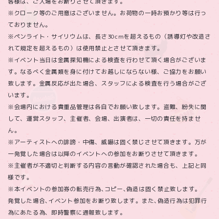
客様は、ご入場をお断りさせて頂きます。
※クローク等のご用意はございません。お荷物の一時お預かり等は行っ
ておりません。
※ペンライト・サイリウムは、長さ30cmを超えるもの（誘導灯や改造さ
れて規定を超えるもの）は使用禁止とさせて頂きます。
※イベント当日は金属探知機による検査を行わせて頂く場合がございま
す。なるべく金属類を身に付けてお越しにならない様、ご協力をお願い
致します。金属反応が出た場合、スタッフによる検査を行う場合がござ
います。
※会場内における貴重品管理は各自でお願い致します。盗難、紛失に関
して、運営スタッフ、主催者、会場、出演者は、一切の責任を持ませ
ん。
※アーティストへの誹謗・中傷、威嚇は固く禁じさせて頂きます。万が
一発覚した場合は以降のイベントへの参加をお断りさせて頂きます。
※主催者が不適切と判断する内容の言動が確認された場合も、上記と同
様です。
※本イベントの参加券の転売行為､コピー､偽造は固く禁止致します。
発覚した場合､イベント参加をお断り致します。また､偽造行為は犯罪行
為にあたる為、即時警察に通報致します。