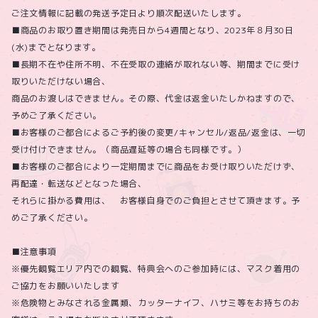
ご注文情報に記載の発送予定日より順次配送いたします。
■商品のお取り置き期間は発売日から4週間となり、2023年８月30日
(水)までとなります。
■長期不在や住所不明、不在受取の連絡が取れない等、期間までに受け
取りいただけない場合、
商品のお渡しはできません。その際、代金は返金いたしかねますので、
予めご了承ください。
■お客様のご都合によるご予約後の変更/キャンセル/返品/返金は、一切
受け付けできません。（商品遅延等の場合も同様です。）
■お客様のご都合により一定期間までに商品をお受け取りいただけず、
再配達・転送などとなった場合、
それらに掛かる費用は、 お客様自身でのご負担とさせて頂きます。予
めご了承ください。
■注意事項
※優先観覧エリア内での観覧、特典会へのご参加時には、マスク着用の
ご協力をお願いいたします
※危険物とみなされる金属類、カッターナイフ、ハサミ等をお持ちのお