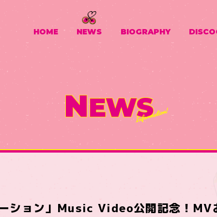
HOME
NEWS
BIOGRAPHY
DISCO
N
EWS
ション」Music Video公開記念！M