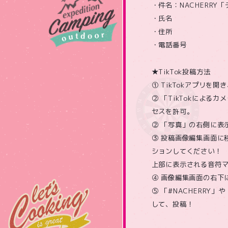
・件名：NACHERR
・氏名
・住所
・電話番号
★TikTok投稿方法
① TikTokアプリ
② 「TikTokによ
セスを許可。
② 「写真」の右側に表
③ 投稿画像編集画面に
ションしてください！
上部に表示される音符マ
④ 画像編集画面の右下
⑤ 「#NACHERRY」
して、投稿！