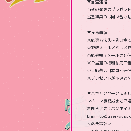
▼当選連絡
当選の発表はプレゼン
当選結果のお問い合わ
▼注意事項
※応募方法①～④の全
※複数メールアドレス
※応募完了メールは配
※ご当選の権利を第三
※ご応募は日本国内在
※プレゼントが不達と
▼本キャンペーンに関
ンペーン事務局までご
お問合せ先：バンダイナ
bnml_cp@user-suppo
＜必要事項＞