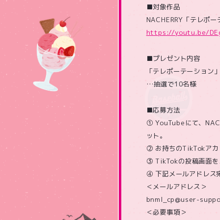
■対象作品
NACHERRY「テレポーテ
https://youtu.be/D
■プレゼント内容
「テレポーテーション」
…抽選で10名様
■応募方法
① YouTubeにて、N
ット。
② お持ちのTikTok
③ TikTokの投稿画
④ 下記メールアドレス
＜メールアドレス＞
bnml_cp@user-suppo
＜必要事項＞