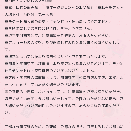
※別途ドリンク代600円必要
※営利目的の転売禁止 ※オークションへの出品禁止 ※転売チケット
入場不可 ※迷惑行為一切禁止
※チケット購入後の変更・キャンセル・払い戻しはできません。
※お席に関してのお問合せには、お答えできません。
※必ず受付画面にて、注意事項をご確認の上お申込みください。
※アルコール類の持込、及び飲酒してのご入場は固くお断りいたしま
す。
※祝花については決まり次第公式サイトでご案内いたします。
※開場・開演時間は諸事情により変更になる場合がございます。それに
伴うチケット代・交通費等の払い戻しはいたしません。
※天候・災害等の諸事情により、開演時間・公演内容の変更、延期、ま
たは中止をさせていただく場合がございます。
※ご来場のお客様におかれましては、注意事項を必ずお読みいただき、
遵守くださいますようお願いいたします。ご協力いただけない場合、ご
入場いただけない可能性もございますので、あらかじめご了承くださ
い。
円滑な公演実施のため、ご理解・ご協力のほど、何卒よろしくお願いい