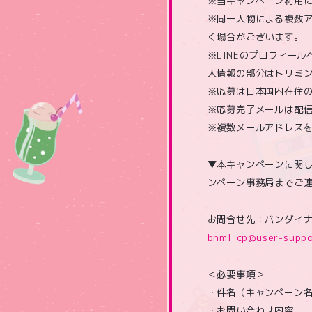
※当キャンペーン利用に
※同一人物による複数
く場合がございます。
※LINEのプロフィー
人情報の部分はトリミ
※応募は日本国内在住
※応募完了メールは配
※複数メールアドレス
▼本キャンペーンに関
ンペーン事務局までご
お問合せ先：バンダイナ
bnml_cp@user-suppo
＜必要事項＞
・件名（キャンペーン
・お問い合わせ内容