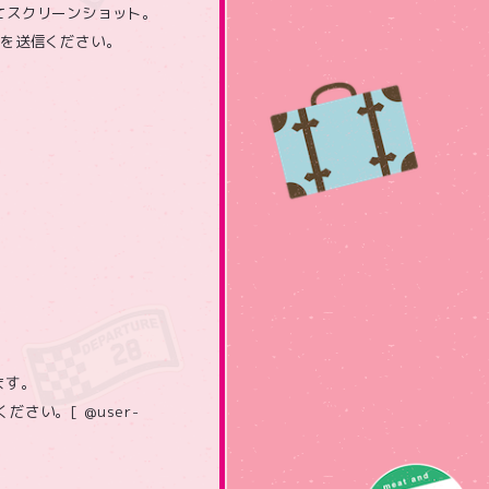
認してスクリーンショット。
ルを送信ください。
ます。
い。[ @user-