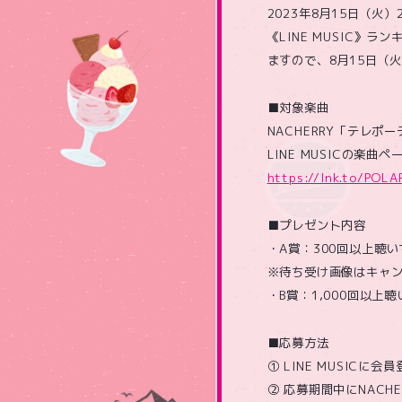
2023年8月15日（火）2
《LINE MUSIC》ラ
ますので、8月15日（火
■対象楽曲
NACHERRY「テレポ
LINE MUSICの楽曲
https://lnk.to/POLA
■プレゼント内容
・A賞：300回以上聴
※待ち受け画像はキャ
・B賞：1,000回以
■応募方法
① LINE MUSICに会
② 応募期間中にNAC