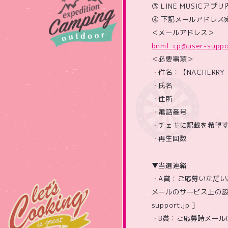
③ LINE MUSICア
④ 下記メールアドレス
＜メールアドレス＞
bnml_cp@user-suppo
＜必要事項＞
・件名：【NACHERR
・氏名
・住所
・電話番号
・チェキに記載を希望
・再生回数
▼当選連絡
・A賞：ご応募いただ
メールのサービス上の設
support.jp ]
・B賞：ご応募時メール