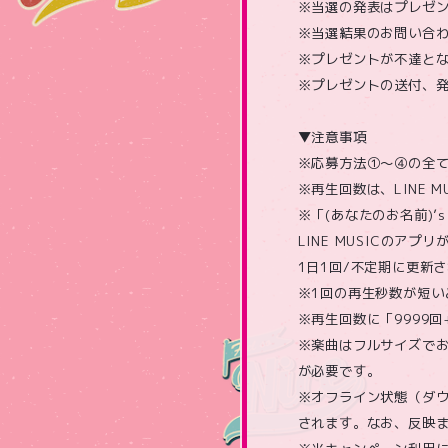
※当選の発表はプレゼ
※当選結果のお問い合
※プレゼントが不達と
※プレゼントの送付、
▼注意事項
※応募方法①～④の全
※再生回数は、LINE
※「(あなたのお名前)’s
LINE MUSICの
1日1回/不定期に更新
※1回の再生秒数が短い
※再生回数に「9999
※楽曲はフルサイズでお
が必要です。
※オフライン状態（ダウ
されます。なお、反映