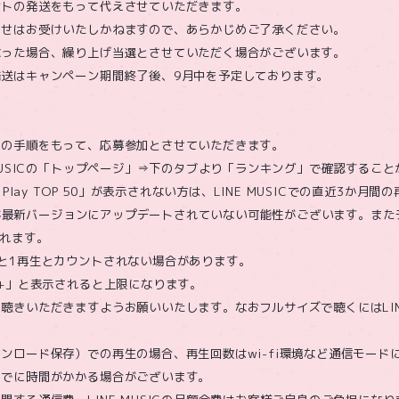
ントの発送をもって代えさせていただきます。
わせはお受けいたしかねますので、あらかじめご了承ください。
なった場合、繰り上げ当選とさせていただく場合がございます。
発送はキャンペーン期間終了後、9月中を予定しております。
ての手順をもって、応募参加とさせていただきます。
 MUSICの「トップページ」⇒下のタブより「ランキング」で確認するこ
 Play TOP 50」が表示されない方は、LINE MUSICでの直近3か月
アプリが最新バージョンにアップデートされていない可能性がございます。ま
されます。
と1再生とカウントされない場合があります。
回+」と表示されると上限になります。
聴きいただきますようお願いいたします。なおフルサイズで聴くにはLINE
ンロード保存）での再生の場合、再生回数はwi-fi環境など通信モード
までに時間がかかる場合がございます。