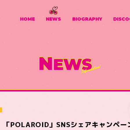
HOME
NEWS
BIOGRAPHY
DISCO
N
EWS
Y│「POLAROID」SNSシェアキャンペ