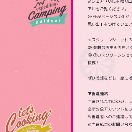
※シェア（URLを取り
アルをご覧ください。
④ 作品ページのURL
思い出」をつけてシェ
＜スクリーンショット
③ 楽曲の再生画面をス
④ ③のスクリーンショ
投稿！
ぜひ感想なども一緒に
▼当選連絡
当選された方にのみ、ラン
必ず対象アカウントをフ
※当選者へのご連絡は9
※当選結果のお問い合