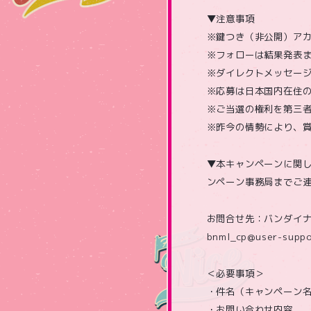
▼注意事項
※鍵つき（非公開）ア
※フォローは結果発表
※ダイレクトメッセー
※応募は日本国内在住
※ご当選の権利を第三
※昨今の情勢により、
▼本キャンペーンに関
ンペーン事務局までご
お問合せ先：バンダイナ
bnml_cp@user-suppo
＜必要事項＞
・件名（キャンペーン
・お問い合わせ内容