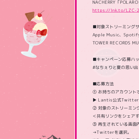
NACHERRY「POLA
https://lnk.to/LZC-
■対象ストリーミング
Apple Music、Spot
TOWER RECORDS M
■キャンペーン応募ハ
#なちぇりと夏の思い出
■応募方法
① お持ちのアカウントで
▶ Lantis公式Twitter
② 対象のストリーミン
＜共有リンクをシェア
③ 再生されている画面
→Twitterを選択。