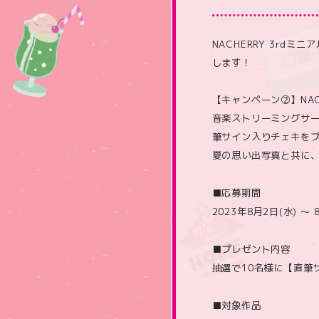
NACHERRY 3rd
します！
【キャンペーン②】NAC
音楽ストリーミングサービ
筆サイン入りチェキを
夏の思い出写真と共に、
■応募期間
2023年8月2日(水) ～ 8
■プレゼント内容
抽選で10名様に【直筆
■対象作品