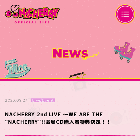
N
EWS
Live/Event
2023.09.27
NACHERRY 2nd LIVE 〜WE ARE THE
“NACHERRY”!!会場CD購入者特典決定！！