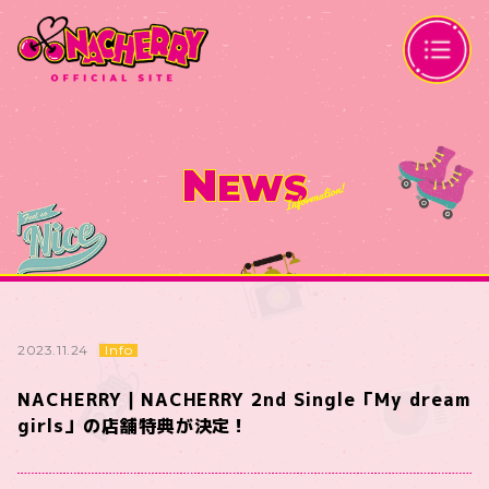
N
EWS
Info
2023.11.24
NACHERRY｜NACHERRY 2nd Single「My dream
girls」の店舗特典が決定！