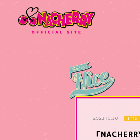
2023.10.30
Info
「NACHERR