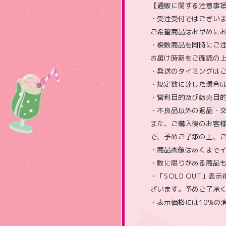
【通販に関する注意事
・受注受付ではござい
ご希望商品はお早めに
・複数商品を同時にご
お届け時期をご確認の
・発送のタイミングは
・規定数に達した場合
・営利目的及び転売目
・不良品以外の返品・
また、ご購入後のお客様
で、予めご了承の上、
・商品画像はあくまで
・数に限りがある商品
・「SOLD OUT」
ざいます。予めご了承
・表示価格には10%の