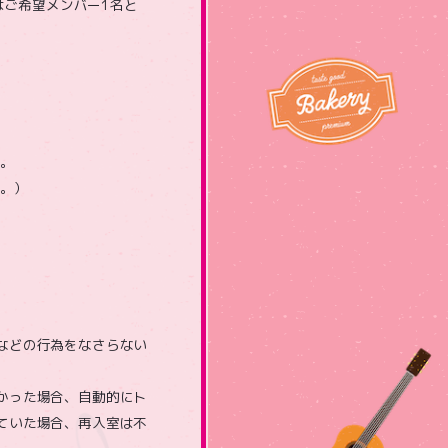
はご希望メンバー1名と
ン。
い。）
などの行為をなさらない
かった場合、自動的にト
ていた場合、再入室は不