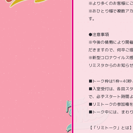
※より多くのお客様に
※おひとり様で複数ア
す。
●注意事項
※今後の情勢により開
だきますので、何卒ご
※新型コロナウイルス
リミスタからのお知ら
■トーク枠は1枠=40
■入室受付は、各回スタ
で、必ずスタート時間よ
■リミトークの参加権を
■トーク中には、まわ
【「リミトーク」とは