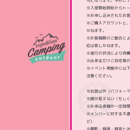
可となります。予めご
※入室開始時刻からト
※お申し込みされたお
※ご購入アカウントと
かねます。
※お客様側のご都合に
応は致しかねます。
※進行の状況により待
※出来るだけご自宅等
※イベント実施中に以
注意ください。
※会話以外（パフォー
※顔が見えない（もし
※お申込者様が一定時
※メンバーに対する不
ど）
※撮影・録画・録音と