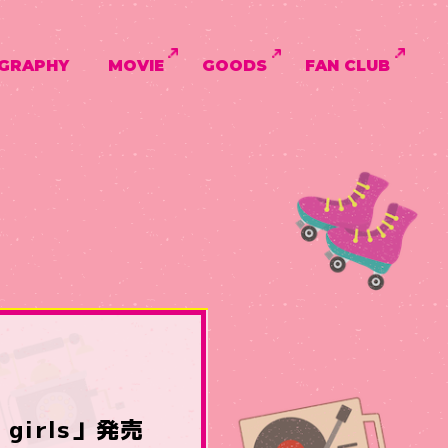
GRAPHY
MOVIE
GOODS
FAN CLUB
 girls」発売