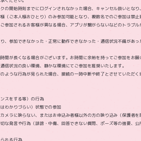
了承ください。
ークの開始時刻までにログインされなかった場合、キャンセル扱いとなり
客様（ご本人様おひとり）のみ参加可能となり、複数名でのご参加は禁止
、ご参加されるお客様が異なる場合、アプリが繋がらないなどのトラブル
より、参加できなかった・正常に動作できなかった・通信状況不備があっ
機時間が長くなる場合がございます。お時間に余裕を持ってご参加をお願
の通信状況の良い環境、静かな環境にてご参加を推奨いたします。
下のような行為が見られた場合、接続の一時中断や終了とさせていただく
マンスをする等）の行為
くはわかりづらい）状態での参加
間カメラに映らない、またはお申込み者様以外の方の映り込み（保護者を
適切な発言や行為（誹謗・中傷、回答できない質問、ポーズ等の強要、公
みられる行為