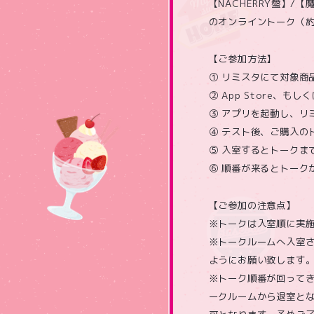
【NACHERRY盤】
のオンライントーク（約
【ご参加方法】
① リミスタにて対象商
② App Store、も
③ アプリを起動し、リ
④ テスト後、ご購入の
⑤ 入室するとトークま
⑥ 順番が来るとトーク
【ご参加の注意点】
※トークは入室順に実
※トークルームへ入室
ようにお願い致します
※トーク順番が回って
ークルームから退室と