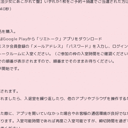
/【魔法少女にあこがれて盤】いずれか1枚をご予約⇒抽選でご当選された方
40秒）
品を購入。
しくはGoogle Playから「リミトーク」アプリをダウンロード
ミスタ会員登録の「メールアドレス」「パスワード」を入力し、ログイ
トークルームに入室ください。（ご参加の枠の入室時間をご確認くださ
での順番が表示されますので、順番までそのままお待ちください。
が開始です。
施されます。
されましたら、入退室を繰り返したり、他のアプリやブラウザを操作する
。
きた際に、アプリを開いていなかった場合やお客様の通信環境が良好でな
なります。入室可能時間であれば再度ご入室可能ですが、締切時間を過ぎ