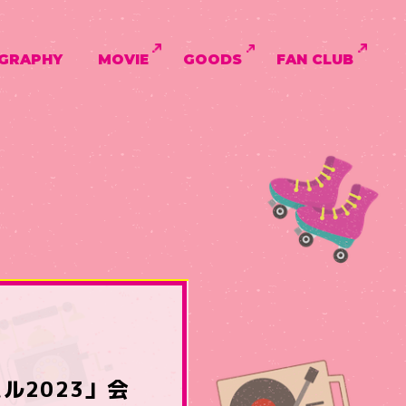
GRAPHY
MOVIE
GOODS
FAN CLUB
ル2023」会