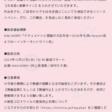
【お名前+直筆サイン】を入れさせていただきます。
外出先でも、ご自宅からでも日本全国どこにいても参加できるリリース
イベント、ぜひ、この機会、お見逃しなく是非ご参加ください!
■配信番組概要
NACHERRY「ナチェメイトに感謝の大忘年会〜2024年も良いdream見
ようね〜インターネットサイン会」
■配信日時
2023年12月27日(水) 19:30 配信スタート
出演:NACHERRY (村上奈津実／田中ちえ美)
●注意事項
※今後の情勢により開催が困難となる可能性もございます。その場合は
【開催延期】もしくは【開催中止】とさせていただきますので、何卒ご
理解頂けますようお願い致します。
※新型コロナウイルス感染防止対策について
リミスタからのお知らせ（https://limista.jp/faq.php）をご確認くだ