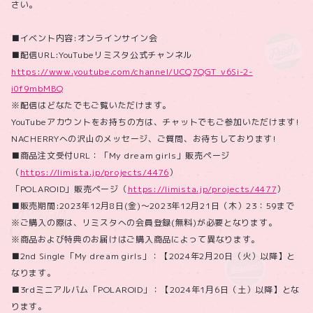
さい。
■イベント内容:オンラインサイン会
■配信URL:YouTubeリミスタ公式チャンネル
https://www.youtube.com/channel/UCQ7QGT_v6Si-2-
i0f9mbMBQ
※配信はどなたでもご覧いただけます。
YouTubeアカウントをお持ちの方は、チャットでもご参加いただけます!
NACHERRYへの沢山のメッセージ、ご質問、お待ちしております!
■商品注文受付URL：「My dream girls」販売ページ
（
https://limista.jp/projects/4476
）
「POLAROID」販売ページ（
https://limista.jp/projects/4477
）
■販売期間:2023年12月8日(金)～2023年12月21日（木）23：59まで
※ご購入の際は、リミスタへの会員登録(無料)が必要となります。
※商品および特典のお届けはご購入商品によって異なります。
■2nd Single「My dream girls」：【2024年2月20日（火）以降】と
なります。
■3rdミニアルバム「POLAROID」：【2024年1月6日（土）以降】とな
ります。