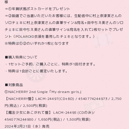
様
⇒①年賀状風ポストカードをプレゼント
⇒②抽選でご当選いただいたお客様には、生配信中に村上奈津実さんの
ソロチェキに村上奈津実さんの直筆サイン&宛名+田中ちえ美さんのソロ
チェキに田中ちえ美さんの直筆サイン&宛名を入れて2枚セットでプレゼ
ント（POLAROID衣装を着用したチェキとなります。）
※特典は①②のいずれか1枚となります
■購入特典について
・1セットご予約、ご購入ごとに、特典が1回付きます。
・特典は1会計ごとに確定いたします。
■対象商品
①NACHERRY 2nd Single「My dream girls」
【NACHERRY盤】LACM-24497(CD+BD) / 4540774244973 / 2,750
円(税込) / 2,500円(税抜)
【魔法少女にあこがれて盤】 LACM-24498 (CDのみ)/
4540774244980 / 1,650円(税込) / 1,500円(税抜)
2024年2月21日（水）発売