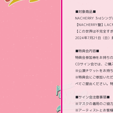
■対象商品■
NACHERRY 3rdシン
【NACHERRY盤】LACM-
【この世界は不完全すぎる盤】
2024年7月21日（日）
■特典会内容■
特典会参加券をお持ちの
CDサイン会では、ご購
※公演チケットをお持
※特典会にご参加いた
べてご提出ください。
■サイン会注意事項■
※マスクの着用のご協
※アーティストとお客