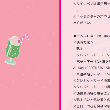
※サインペンは運営側
い。
※キャラクターの声や
承ください。
■イベント当日のCD販
＜決済方法＞
・現金
・クレジットカード：V
・電子マネー（QR決済）：P
Alipay+PARTNER、Al
・交通系電子マネー：Suic
※クレジットカード決
※クレジットカードの
※通信環境等の事情に
※現金払いと他決済と
※当日、やむを得ない