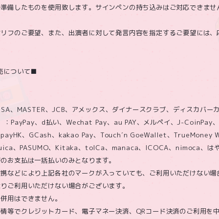
で準備したものを使用致します。サインペンの持ち込みはご対応できませ
セリフのご要望、また、出演者に対して発言内容を指定するご要望には、
売について■
ISA、MASTER、JCB、アメックス、ダイナースクラブ、ディスカバー
ayPay、d払い、Wechat Pay、au PAY、メルペイ、J-CoinPay
ipayHK、GCash、kakao Pay、Touch´n GoeWallet、TrueMoney W
a、PASUMO、Kitaka、toICa、manaca、ICOCA、nimoca、
済のお支払は一括払いのみとなります。
提携などにより上記各社のマークが入っていても、ご利用いただけない場
よりご利用いただけない場合がございます。
の併用はできません。
事情等でクレジットカード、電子マネー決済、QRコード決済のご利用を