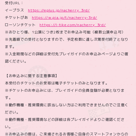
受付URL：
イープラス
https://eplus.jp/nacherry_3rd/
チケットぴあ
https://w.pia.jp/t/nacherry-3rd/
ローソンチケット
https://l-tike.com/nacherry_3rd/
※おひとり様、1公演につき2枚までお申込み可能（複数公演申込可）
※先着順での受付となりますので、予定枚数に達し次第受付終了となり
ます。
※入金期間などの詳細は受付先プレイガイドのお申込みページよりご確
認ください。
【お申込みに関する注意事項】
本受付のチケットのお受取は電子チケットのみとなります。
※チケットのお申込みには、プレイガイドの会員登録が必要となりま
す。
※動作機種・推奨環境に該当しない方はご利用できませんのでご注意く
ださい。
※動作機種・推奨環境などの詳細は各プレイガイドよりご確認くださ
い。
※お申込みの際は、ご来場されるお客様ご自身のスマートフォンからの