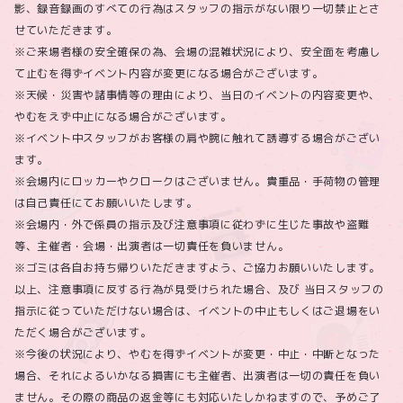
影、録音録画のすべての行為はスタッフの指示がない限り一切禁止とさ
せていただきます。
※ご来場者様の安全確保の為、会場の混雑状況により、安全面を考慮し
て止むを得ずイベント内容が変更になる場合がございます。
※天候・災害や諸事情等の理由により、当日のイベントの内容変更や、
やむをえず中止になる場合がございます。
※イベント中スタッフがお客様の肩や腕に触れて誘導する場合がござい
ます。
※会場内にロッカーやクロークはございません。貴重品・手荷物の管理
は自己責任にてお願いいたします。
※会場内・外で係員の指示及び注意事項に従わずに生じた事故や盗難
等、主催者・会場・出演者は一切責任を負いません。
※ゴミは各自お持ち帰りいただきますよう、ご協力お願いいたします。
以上、注意事項に反する行為が見受けられた場合、及び 当日スタッフの
指示に従っていただけない場合は、イベントの中止もしくはご退場をい
ただく場合がございます。
※今後の状況により、やむを得ずイベントが変更・中止・中断となった
場合、それによるいかなる損害にも主催者、出演者は一切の責任を負い
ません。その際の商品の返金等にも対応いたしかねますので、予めご了