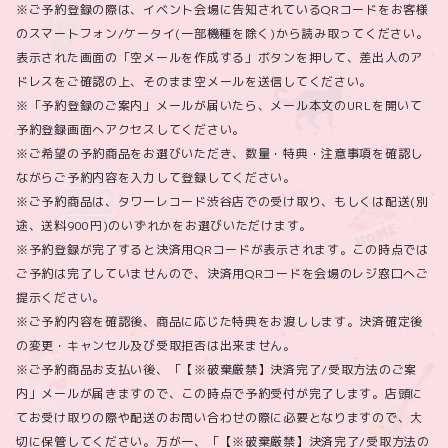
※ご予約登録の際は、イベント会場に告知されているQRコードをお客様
のスマートフォン/ケータイ(一部機種を除く)から読み取ってください。
表示された画面の「空メールを作成する」ボタンを押して、差出人のア
ドレスをご確認の上、そのまま空メールを送信してください。
※「予約登録のご案内」メールが届いたら、メール本文のURLを開いて
予約登録画面へアクセスしてください。
※ご希望の予約商品をお選びいただき、数量・特典・注意事項を確認し
ながらご予約内容を入力して登録してください。
※ご予約商品は、タワーレコード渋谷店での受け取り、もしくは配送(別
途、送料900円)のいずれかをお選びいただけます。
※予約登録が完了すると決済用QRコードが表示されます。この時点では
ご予約は完了していませんので、決済用QRコードを会場のレジ窓口へご
提示ください。
※ご予約内容を確認後、商品に応じた特典をお渡しします。決済確定後
の変更・キャンセル及び受取拒否は出来ません。
※ご予約商品お支払い後、「【※破棄厳禁】決済完了/受取方法のご案
内」メールが届きますので、この時点で予約受付が完了します。店頭に
てお受け取りの際や配送のお問い合わせの際に必要となりますので、大
切に保管してください。万が一、「【※破棄厳禁】決済完了/受取方法の