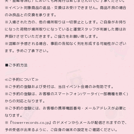
失・盗難等含む）においても再発行は致しませんのでご了承ください。
※イベント対象商品の返品・交換はお受けできません。商品不良の場合
のみ良品との交換を承ります。
※入場された方の、他の場所取りは一切禁止とします。ご自身がお持ち
になった荷物が場所取りになっていると運営スタッフが判断した際はお
声掛けさせていただきます。ご協力をお願い致します。
※混雑が予想される場合、事前の告知なく列を形成する可能性がござい
ます。予めご了承下さい。
■ご予約方法
≪ご予約について≫
※ご予約の登録および受付は、当日イベント会場のみ有効です。
※ご予約の登録は、お客様のスマートフォン/ケータイ(一部機種を除く)
からの対応となります。
※ご予約の登録には、お客様の携帯電話番号・メールアドレスが必要と
なります。
※『towerrecords.co.jp』のドメインからメールが配信されますので、
予め受信が出来るように、ご自身の端末の設定をご確認ください。