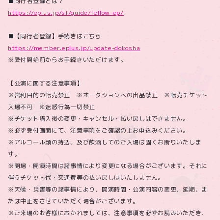
■同行者登録とは？
https://eplus.jp/sf/guide/fellow-ep/
■【同行者登録】手続きはこちら
https://member.eplus.jp/update-dokosha
※受付開始前からお手続きいただけます。
【公演に関する注意事項】
※営利目的の転売禁止 ※オークションへの出品禁止 ※転売チケット
入場不可 ※迷惑行為一切禁止
※チケット購入後の変更・キャンセル・払い戻しはできません。
※必ず受付画面にて、注意事項をご確認の上お申込みください。
※アルコール類の持込、及び飲酒してのご入場は固くお断りいたしま
す。
※開場・開演時間は諸事情により変更になる場合がございます。それに
伴うチケット代・交通費等の払い戻しはいたしません。
※天候・災害等の諸事情により、開演時間・公演内容の変更、延期、ま
たは中止をさせていただく場合がございます。
※ご来場のお客様におかれましては、注意事項を必ずお読みいただき、