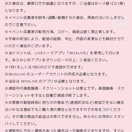
れた場合は、複数口での抽選となりますが、ご当選はお一人様1口(1席)
となります。
※イベント応募券を紛失/盗難/破損された場合、再発行はいたしません
のでご注意下さい。
※イベント応募券の転売行為、コピー、偽造は固く禁止致します。
※今後の状況により、配信の延期、中止、内容の変更なども検討させて
いただく場合がございます。
※当イベントは、LIVEトークアプリ「WithLIVE」を使用して行いま
す。あらかじめアプリをダウンロードの上、ご参加ください。
※1対1もしくは1対2のビデオ通話ができます。
※WithLIVE のユーザーアカウントの作成が必要となります。
※当日は WithLIVE のアプリが必要となります。
※通話中の画面録画・スクリーンショットは禁止です。画面録画・スク
リーンショットをすると自動で通話が終了します。
※お客様が配信時刻に何らかの理由で(通信状況など)参加できない場合
はいかなる理由でもご購入者の責任となりますのでお気をつけくださ
い。その際の商品の返品はお受けできません。あらかじめ早めにスタン
バイしてください。
※通話中に万が一着信があった場合は一旦画面が止まりますが、すぐに