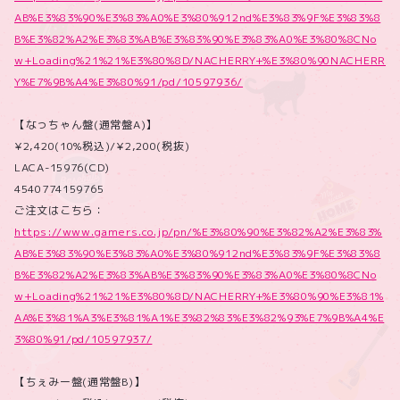
AB%E3%83%90%E3%83%A0%E3%80%912nd%E3%83%9F%E3%83%8
B%E3%82%A2%E3%83%AB%E3%83%90%E3%83%A0%E3%80%8CNo
w+Loading%21%21%E3%80%8D/NACHERRY+%E3%80%90NACHERR
Y%E7%9B%A4%E3%80%91/pd/10597936/
【なっちゃん盤(通常盤A)】
¥2,420(10%税込)/¥2,200(税抜)
LACA-15976(CD)
4540774159765
ご注文はこちら：
https://www.gamers.co.jp/pn/%E3%80%90%E3%82%A2%E3%83%
AB%E3%83%90%E3%83%A0%E3%80%912nd%E3%83%9F%E3%83%8
B%E3%82%A2%E3%83%AB%E3%83%90%E3%83%A0%E3%80%8CNo
w+Loading%21%21%E3%80%8D/NACHERRY+%E3%80%90%E3%81%
AA%E3%81%A3%E3%81%A1%E3%82%83%E3%82%93%E7%9B%A4%E
3%80%91/pd/10597937/
【ちぇみー盤(通常盤B)】