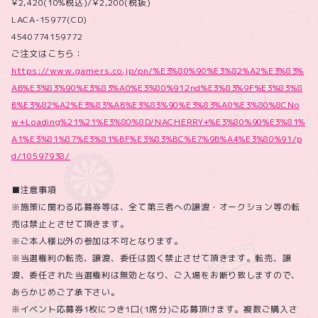
¥2,420(10%税込)/¥2,200(税抜)
LACA-15977(CD)
4540774159772
ご注文はこちら：
https://www.gamers.co.jp/pn/%E3%80%90%E3%82%A2%E3%83%
AB%E3%83%90%E3%83%A0%E3%80%912nd%E3%83%9F%E3%83%8
B%E3%82%A2%E3%83%AB%E3%83%90%E3%83%A0%E3%80%8CNo
w+Loading%21%21%E3%80%8D/NACHERRY+%E3%80%90%E3%81%
A1%E3%81%87%E3%81%BF%E3%83%BC%E7%9B%A4%E3%80%91/p
d/10597938/
■注意事項
※施策に関わる応募券等は、全て第三者への譲渡・オークション等の転
売は禁止とさせて頂きます。
※ご本人様以外の参加は不可となります。
※当選権利の転売、譲渡、委任は固く禁止させて頂きます。転売、譲
渡、委任された当選権利は無効となり、ご入場をお断り致しますので、
あらかじめご了承下さい。
※イベント応募券1枚につき1口(1席分)ご応募頂けます。複数ご購入さ