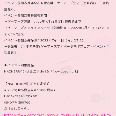
イベント参加応募券配布対象店舗：ゲーマーズ全店（通販含む・一部店
舗除く）
イベント参加応募券配布期間：
→ゲーマーズ店舗：2022年7月11日(月) 閉店時まで
→ゲーマーズオンラインショップ対象期間： 2022年7月3日(日)23:59
までのご注文
イベント参加応募締切：2022年7月11日（月）23:59
当選発表：7月中旬予定(ゲーマーズマイページ内『フェア・イベント申
込履歴』)
▶イベント対象商品
NACHERRY 2nd ミニアルバム「Now Loading!!」
【NACHERRY盤(初回限定盤)】
¥3,520(10%税込)/¥3,200(税抜)
LACA-35976(CD+BD)
4540774359769
ご注文はこちら：
https://www.gamers.co.jp/pn/%E3%80%90%E3%82%A2%E3%83%