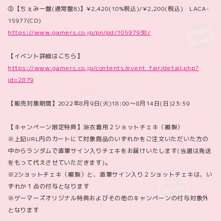
⑤【ちぇみー盤(通常盤B)】¥2,420(10%税込)/¥2,200(税込) LACA-
15977(CD)
https://www.gamers.co.jp/pn/pd/10597938/
【イベント詳細はこちら】
https://www.gamers.co.jp/contents/event_fair/detail.php?
id=2879
【販売対象期間】2022年8月9日(火)18:00～8月14日(日)23:59
【キャンペーン限定特典】浴衣着用２ショットチェキ（複製）
※上記URL内のカートにて対象商品のいずれかをご注文いただいた方の
中からランダムで直筆サイン入りチェキをお届けいたします(当選は発送
をもって代えさせていただきます)。
※2ショットチェキ（複製）と、直筆サイン入り２ショットチェキは、い
ずれか１点の付与となります
※ゲーマーズオリジナル特典およびその他のキャンペーンの付与対象外
となります