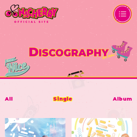
D
ISCOGRAPHY
All
Single
Album