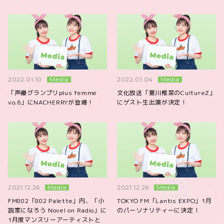
Media
Media
2022.01.10
2022.01.04
「声優グランプリplus femme
文化放送「夏川椎菜のCultureZ」
vo.6」にNACHERRYが登場！
にゲスト生出演が決定！
Media
Media
2021.12.26
2021.12.26
FM802「802 Palette」内、「小
TOKYO FM「Lantis EXPO」1月
説家になろう Novel on Radio」に
のパーソナリティーに決定！
1月度マンスリーアーティストと