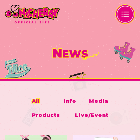
N
EWS
All
Info
Media
Products
Live/Event