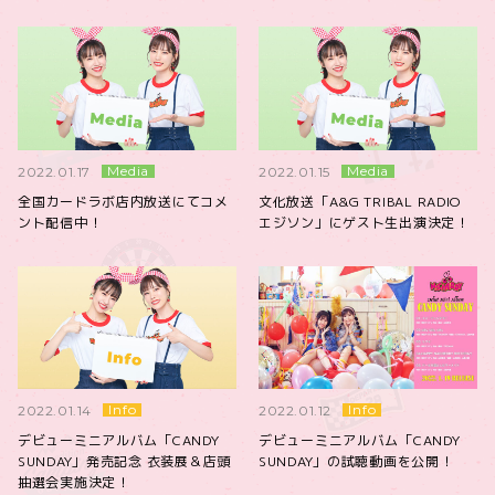
Media
Media
2022.01.17
2022.01.15
全国カードラボ店内放送にてコメ
文化放送「A&G TRIBAL RADIO
ント配信中！
エジソン」にゲスト生出演決定！
Info
Info
2022.01.14
2022.01.12
デビューミニアルバム「CANDY
デビューミニアルバム「CANDY
SUNDAY」発売記念 衣装展＆店頭
SUNDAY」の試聴動画を公開！
抽選会実施決定！