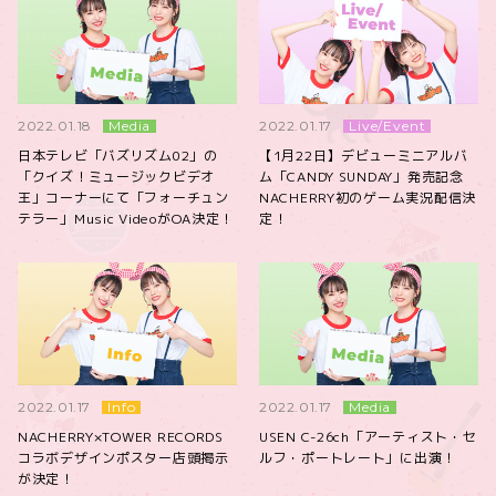
Media
Live/Event
2022.01.18
2022.01.17
日本テレビ「バズリズム02」の
【1月22日】デビューミニアルバ
「クイズ！ミュージックビデオ
ム「CANDY SUNDAY」発売記念
王」コーナーにて「フォーチュン
NACHERRY初のゲーム実況配信決
テラー」Music VideoがOA決定！
定！
Info
Media
2022.01.17
2022.01.17
NACHERRY×TOWER RECORDS
USEN C-26ch「アーティスト・セ
コラボデザインポスター店頭掲示
ルフ・ポートレート」に出演！
が決定！